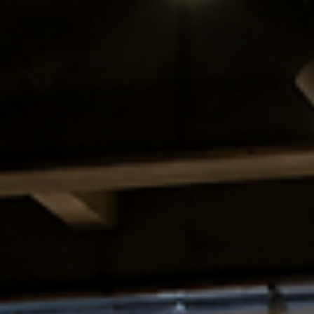
O que o olhar ainda pode ver, reflexão sobre
o poder da atenção e o papel do olhar na
arte contemporânea. Entre filosofia e
criação, o ensaio investiga como o ver se
torna forma de pensar, explorando o
intervalo entre observação e compreensão. U
texto que aproxima a experiência estética d
lucidez e do tempo, propondo um modo mais
consciente de olhar o real.