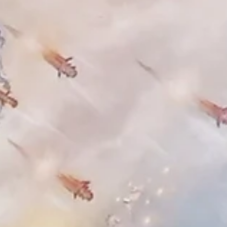
Anacronismo
O anacronismo costuma ser tratado como um
desvio cronológico, mas na arte pode
constituir um recurso capaz de ampliar a
permanência de uma obra. Este ensaio analis
essa hipótese a partir das reflexões de
Giorgio Agamben sobre o contemporâneo e da
pintura metafísica de Giorgio de Chirico. A
investigar a relação entre cronologia,
história e criação artística, o texto propõ
uma leitura crítica sobre o papel do
anacronismo na produção de imagens que
continuam relevantes ao lon