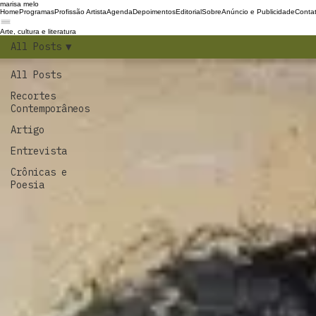
marisa melo
Home
Programas
Profissão Artista
Agenda
Depoimentos
Editorial
Sobre
Anúncio e Publicidade
Conta
Arte, cultura e literatura
All Posts
All Posts
Recortes
Contemporâneos
Artigo
Entrevista
Crônicas e
Poesia