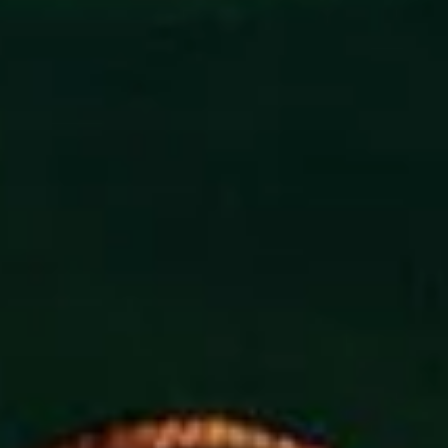
9 de nov. de 2025
Recortes Contemporâneos
Quando a Arte Rompe seus
Próprios Códigos
A arte contemporânea transformou os
critérios que durante séculos orientaram a
produção artística. Partindo de Marcel
Duchamp e de sua obra Fountain, este artigo
analisa como a arte passou a questionar seu
próprios fundamentos, incorporando novas
linguagens, formatos e temas. Performance,