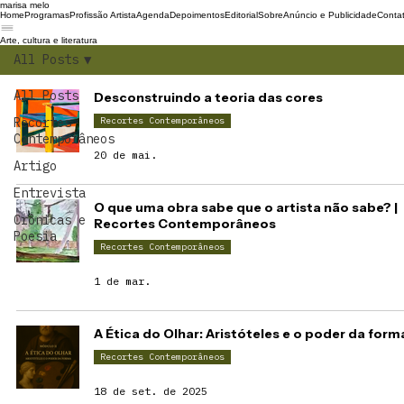
marisa melo
Home
Programas
Profissão Artista
Agenda
Depoimentos
Editorial
Sobre
Anúncio e Publicidade
Conta
Arte, cultura e literatura
All Posts
All Posts
Desconstruindo a teoria das cores
Recortes
Recortes Contemporâneos
Contemporâneos
20 de mai.
Artigo
Entrevista
O que uma obra sabe que o artista não sabe? |
Crônicas e
Recortes Contemporâneos
Poesia
Recortes Contemporâneos
1 de mar.
A Ética do Olhar: Aristóteles e o poder da form
Recortes Contemporâneos
18 de set. de 2025