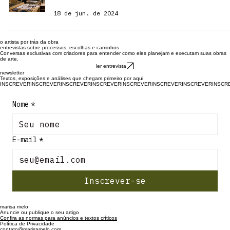
18 de jun. de 2024
o artista por trás da obra
entrevistas sobre processos, escolhas e caminhos
Conversas exclusivas com criadores para entender como eles planejam e executam suas obras
de arte.
ler entrevista
newsletter
Textos, exposições e análises que chegam primeiro por aqui
INSCREVER
Nome
*
E-mail
*
Inscrever-se
marisa melo
Anuncie ou publique o seu artigo
Confira as normas para anúncios e textos críticos
Política de Privacidade
contato@marisamelo.com