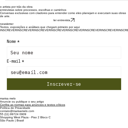
o artista por trás da obra
entrevistas sobre processos, escolhas e caminhos
Conversas exclusivas com criadores para entender como eles planejam e executam suas obras
de arte.
ler entrevista
newsletter
Textos, exposições e análises que chegam primeiro por aqui
INSCREVER
Nome
*
E-mail
*
Inscrever-se
marisa melo
Anuncie ou publique o seu artigo
Confira as normas para anúncios e textos críticos
Política de Privacidade
contato@marisamelo.com
55 (11) 99724 0909
Shopping West Plaza - Piso 2 Bloco C
São Paulo | Brasil