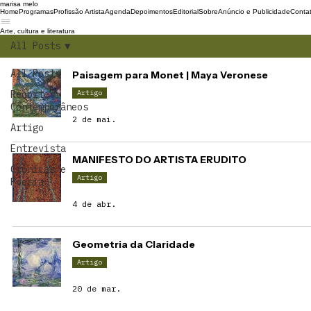
marisa melo
Home
Programas
Profissão Artista
Agenda
Depoimentos
Editorial
Sobre
Anúncio e Publicidade
Conta
Arte, cultura e literatura
All Posts
All Posts
Paisagem para Monet | Maya Veronese
Recortes
Artigo
Contemporâneos
2 de mai.
Artigo
Entrevista
MANIFESTO DO ARTISTA ERUDITO
Crônicas e
Artigo
Poesia
4 de abr.
Geometria da Claridade
Artigo
20 de mar.