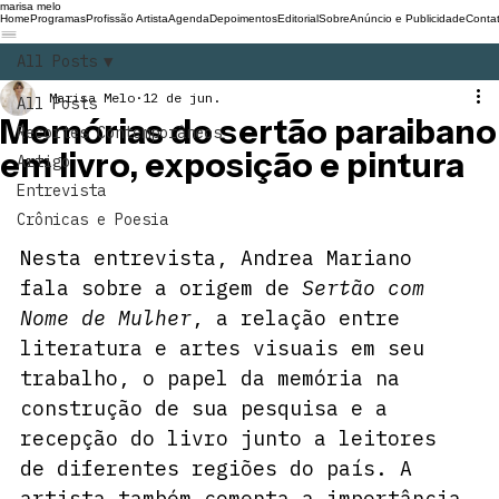
marisa melo
Home
Programas
Profissão Artista
Agenda
Depoimentos
Editorial
Sobre
Anúncio e Publicidade
Conta
All Posts
Marisa Melo
12 de jun.
All Posts
Memórias do sertão paraibano
Recortes Contemporâneos
em livro, exposição e pintura
Artigo
Entrevista
Crônicas e Poesia
Nesta entrevista, Andrea Mariano 
fala sobre a origem de 
Sertão com 
Nome de Mulher
, a relação entre 
literatura e artes visuais em seu 
trabalho, o papel da memória na 
construção de sua pesquisa e a 
recepção do livro junto a leitores 
de diferentes regiões do país. A 
artista também comenta a importância 