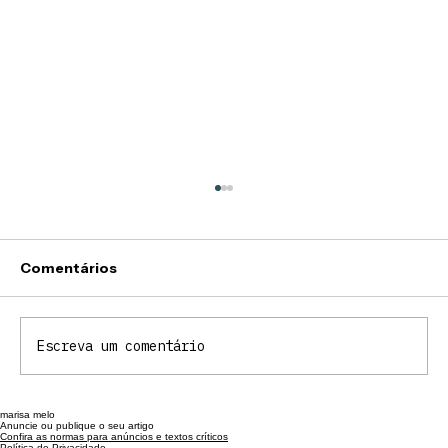
Comentários
Escreva um comentário
marisa melo
Júlia Dalcastagné: Individual em São
Anuncie ou publique o seu artigo
Confira as normas para anúncios e textos críticos
Paulo
Política de Privacidade