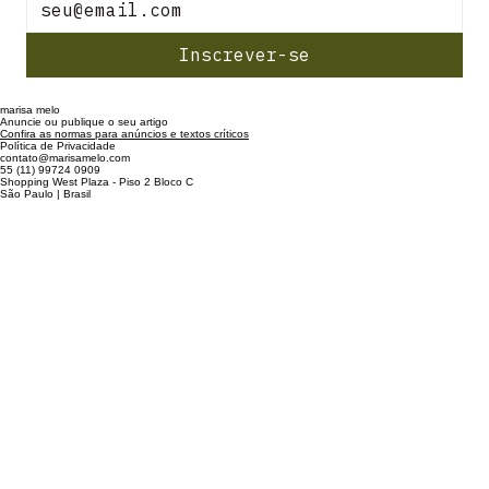
Inscrever-se
marisa melo
Anuncie ou publique o seu artigo
Confira as normas para anúncios e textos críticos
Política de Privacidade
contato@marisamelo.com
55 (11) 99724 0909
Shopping West Plaza - Piso 2 Bloco C
São Paulo | Brasil