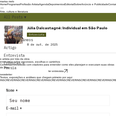
marisa melo
Home
Programas
Profissão Artista
Agenda
Depoimentos
Editorial
Sobre
Anúncio e Publicidade
Conta
Arte, cultura e literatura
All Posts
All Posts
Júlia Dalcastagné: Individual em São Paulo
Recortes
Entrevista
Contemporâneos
8 de out. de 2025
Artigo
Entrevista
o artista por trás da obra
entrevistas sobre processos, escolhas e caminhos
Crônicas e
Conversas exclusivas com criadores para entender como eles planejam e executam suas obras
Poesia
de arte.
ler entrevista
newsletter
Textos, exposições e análises que chegam primeiro por aqui
INSCREVER
Nome
*
E-mail
*