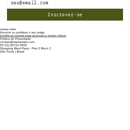
Inscrever-se
marisa melo
Anuncie ou publique o seu artigo
Confira as normas para anúncios e textos críticos
Política de Privacidade
contato@marisamelo.com
55 (11) 99724 0909
Shopping West Plaza - Piso 2 Bloco C
São Paulo | Brasil