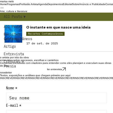
marisa melo
Home
Programas
Profissão Artista
Agenda
Depoimentos
Editorial
Sobre
Anúncio e Publicidade
Conta
Arte, cultura e literatura
All Posts
All Posts
O instante em que nasce uma ideia
Recortes
Recortes Contemporâneos
Contemporâneos
17 de set. de 2025
Artigo
Entrevista
o artista por trás da obra
entrevistas sobre processos, escolhas e caminhos
Crônicas e
Conversas exclusivas com criadores para entender como eles planejam e executam suas obras
Poesia
de arte.
ler entrevista
newsletter
Textos, exposições e análises que chegam primeiro por aqui
INSCREVER
Nome
*
E-mail
*