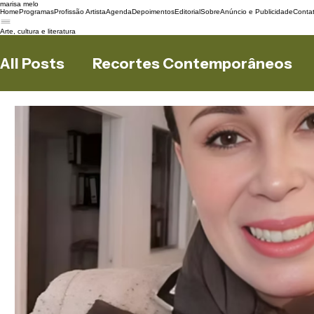
marisa melo
Home
Programas
Profissão Artista
Agenda
Depoimentos
Editorial
Sobre
Anúncio e Publicidade
Conta
Arte, cultura e literatura
All Posts
Recortes Contemporâneos