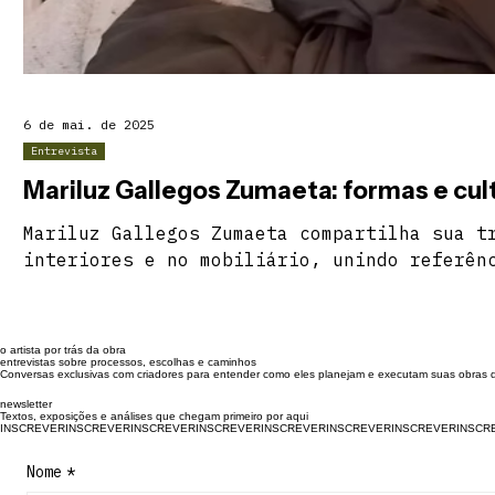
6 de mai. de 2025
Entrevista
Mariluz Gallegos Zumaeta: forma
Mariluz Gallegos Zumaeta compartilha sua t
interiores e no mobiliário, unindo referên
peruana ao design italiano. Formada pela e
Lautrec, em Lima, atua à frente da Spazio 
marcas internacionais como Cattelan Italia
o artista por trás da obra
entrevista, fala sobre formação, materiais
entrevistas sobre processos, escolhas e caminhos
Conversas exclusivas com criadores para entender como eles planejam e executam suas obras d
culturais, design contemporâneo e os desaf
newsletter
mercado global.
Textos, exposições e análises que chegam primeiro por aqui
INSCREVER
Nome
*