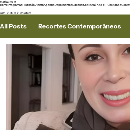
marisa melo
Home
Programas
Profissão Artista
Agenda
Depoimentos
Editorial
Sobre
Anúncio e Publicidade
Conta
Arte, cultura e literatura
All Posts
Recortes Contemporâneos