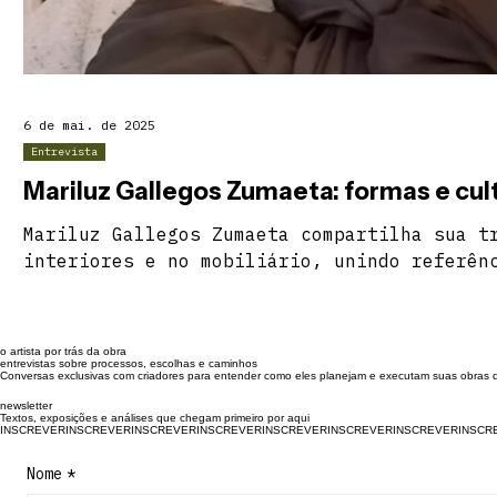
6 de mai. de 2025
Entrevista
Mariluz Gallegos Zumaeta: forma
Mariluz Gallegos Zumaeta compartilha sua t
interiores e no mobiliário, unindo referên
peruana ao design italiano. Formada pela e
Lautrec, em Lima, atua à frente da Spazio 
marcas internacionais como Cattelan Italia
o artista por trás da obra
entrevista, fala sobre formação, materiais
entrevistas sobre processos, escolhas e caminhos
Conversas exclusivas com criadores para entender como eles planejam e executam suas obras d
culturais, design contemporâneo e os desaf
newsletter
mercado global.
Textos, exposições e análises que chegam primeiro por aqui
INSCREVER
Nome
*