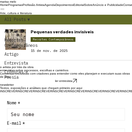
marisa melo
Home
Programas
Profissão Artista
Agenda
Depoimentos
Editorial
Sobre
Anúncio e Publicidade
Conta
Arte, cultura e literatura
All Posts
All Posts
Pequenas verdades invisíveis
Recortes
Recortes Contemporâneos
Contemporâneos
15 de nov. de 2025
Artigo
Entrevista
o artista por trás da obra
entrevistas sobre processos, escolhas e caminhos
Crônicas e
Conversas exclusivas com criadores para entender como eles planejam e executam suas obras
Poesia
de arte.
ler entrevista
newsletter
Textos, exposições e análises que chegam primeiro por aqui
INSCREVER
Nome
*
E-mail
*