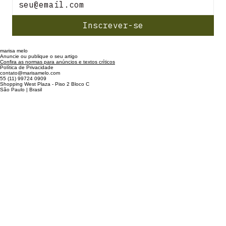
Inscrever-se
marisa melo
Anuncie ou publique o seu artigo
Confira as normas para anúncios e textos críticos
Política de Privacidade
contato@marisamelo.com
55 (11) 99724 0909
Shopping West Plaza - Piso 2 Bloco C
São Paulo | Brasil