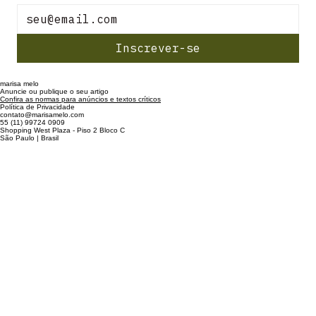
Inscrever-se
marisa melo
Anuncie ou publique o seu artigo
Confira as normas para anúncios e textos críticos
Política de Privacidade
contato@marisamelo.com
55 (11) 99724 0909
Shopping West Plaza - Piso 2 Bloco C
São Paulo | Brasil