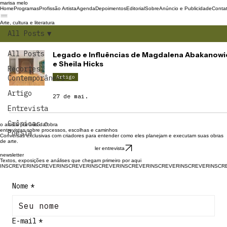
marisa melo
Home
Programas
Profissão Artista
Agenda
Depoimentos
Editorial
Sobre
Anúncio e Publicidade
Conta
Arte, cultura e literatura
All Posts
All Posts
Legado e Influências de Magdalena Abakanowi
e Sheila Hicks
Recortes
Contemporâneos
Artigo
Artigo
27 de mai.
Entrevista
Crônicas e
o artista por trás da obra
entrevistas sobre processos, escolhas e caminhos
Poesia
Conversas exclusivas com criadores para entender como eles planejam e executam suas obras
de arte.
ler entrevista
newsletter
Textos, exposições e análises que chegam primeiro por aqui
INSCREVER
Nome
*
E-mail
*