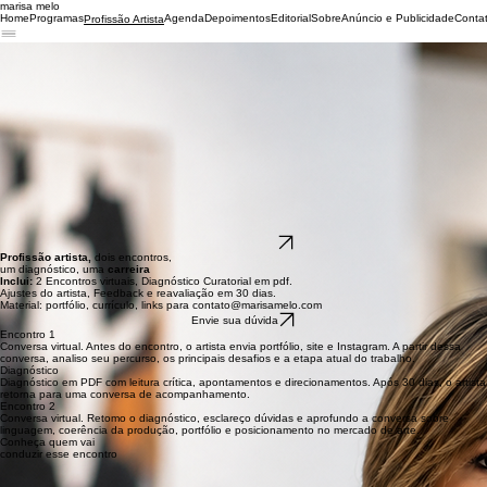
marisa melo
Home
Programas
Agenda
Depoimentos
Editorial
Sobre
Anúncio e Publicidade
Conta
Profissão Artista
Consultoria
Profissão Artista
A Consultoria Profissão Artista é um acompanhamento individual voltado à análise crítica e
estratégica da produção artística. O processo inclui a leitura do portfólio, da linguagem visual, da
apresentação e do posicionamento profissional do artista.
Com base nessa avaliação, é elaborado um diagnóstico que identifica os aspectos mais sólidos
da pesquisa, possíveis fragilidades e oportunidades de crescimento dentro do mercado de arte.
O objetivo é oferecer ao artista uma compreensão mais ampla de seu trabalho e dos
mecanismos que estruturam o sistema da arte, contribuindo para decisões mais conscientes e
para uma atuação profissional com maior autonomia.
Ao final, o artista recebe um relatório em PDF com a análise completa, observações críticas e
recomendações. O documento serve como material de referência para a comunicação da obra,
o planejamento da carreira, a definição de estratégias profissionais e a ampliação de
oportunidades de inserção e circulação.
Falar com Marisa
Profissão artista,
dois encontros,
um diagnóstico, uma
carreira
Inclui:
2 Encontros virtuais, Diagnóstico Curatorial em pdf.
Ajustes do artista, Feedback e reavaliação em 30 dias.
Material: portfólio, currículo, links para contato@marisamelo.com
Envie sua dúvida
Encontro 1
Conversa virtual. Antes do encontro, o artista envia portfólio, site e Instagram. A partir dessa
conversa, analiso seu percurso, os principais desafios e a etapa atual do trabalho.
Diagnóstico
Diagnóstico em PDF com leitura crítica, apontamentos e direcionamentos. Após 30 dias, o artista
retorna para uma conversa de acompanhamento.
Encontro 2
Conversa virtual. Retomo o diagnóstico, esclareço dúvidas e aprofundo a conversa sobre
linguagem, coerência da produção, portfólio e posicionamento no mercado de arte.
Conheça quem vai
conduzir esse encontro