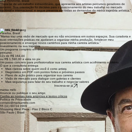
Belo Horizonte, Brasil
"Trata-se de um trabalho extraordinário, que apresenta aos artistas percursos geradores de
sucesso. Sua orientação foi decisiva para o posicionamento do meu trabalho no mercado
nacional e internacional, e segue presente em todas as demandas da minha trajetória artística."
Natan D'Sampa
São Paulo, Brasil
“O diagnóstico foi muito preciso. Entendi onde meu trabalho é potente e onde eu precisava de
mais rigor técnico. Sua curadoria e orientações fazem com que realmente entendamos o
mercado. Ela deixa tudo muito fácil e prático.”
Andrea Mariano
Paraíba, Brasil
“Marisa traz uma visão de mercado que eu não encontrava em outros espaços. Sua curadoria e
suas orientações práticas me ajudaram a organizar minha produção, fortalecer meu
posicionamento e enxergar novos caminhos para minha carreira artística.”
Investimento na sua trajetória
Um programa completo em dois encontros com diagnóstico em PDF para direcionar seu
percurso.
12x de R$ 164,44
ou R$ 1.590,00 à vista no pix
Um passo concreto para profissionalizar sua carreira artística com acolhimento e critério.
O que a consultoria entrega
Mais clareza sobre quem você é como artista
Diagnóstico em PDF com pontos fortes e próximos passos
Plano de ação prático para organizar sua carreira
Visão de mercado para dialogar com galerias e clientes
Mais segurança para falar do seu trabalho e negociar valores
Inscreva-se já
marisa melo
Anuncie ou publique o seu artigo
Confira as normas para anúncios e textos críticos
Política de Privacidade
contato@marisamelo.com
55 (11) 99724 0909
Shopping West Plaza - Piso 2 Bloco C
São Paulo | Brasil