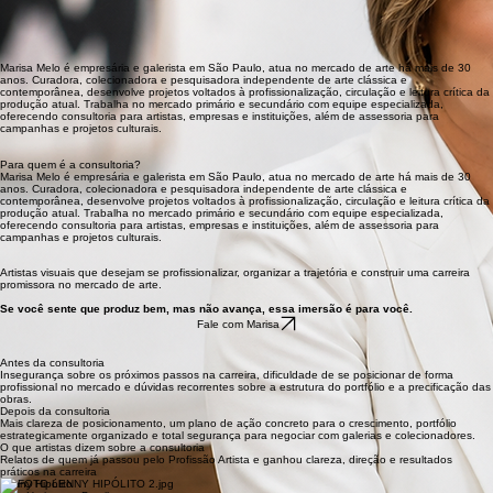
Marisa Melo é empresária e galerista em São Paulo, atua no mercado de arte há mais de 30
anos. Curadora, colecionadora e pesquisadora independente de arte clássica e
contemporânea, desenvolve projetos voltados à profissionalização, circulação e leitura crítica da
produção atual. Trabalha no mercado primário e secundário com equipe especializada,
oferecendo consultoria para artistas, empresas e instituições, além de assessoria para
campanhas e projetos culturais.
Para quem é a consultoria?
Marisa Melo é empresária e galerista em São Paulo, atua no mercado de arte há mais de 30
anos. Curadora, colecionadora e pesquisadora independente de arte clássica e
contemporânea, desenvolve projetos voltados à profissionalização, circulação e leitura crítica da
produção atual. Trabalha no mercado primário e secundário com equipe especializada,
oferecendo consultoria para artistas, empresas e instituições, além de assessoria para
campanhas e projetos culturais.
Artistas visuais que desejam se profissionalizar, organizar a trajetória e construir uma carreira
promissora no mercado de arte.
Se você sente que produz bem, mas não avança, essa imersão é para você.
Fale com Marisa
Antes da consultoria
Insegurança sobre os próximos passos na carreira, dificuldade de se posicionar de forma
profissional no mercado e dúvidas recorrentes sobre a estrutura do portfólio e a precificação das
obras.
Depois da consultoria
Mais clareza de posicionamento, um plano de ação concreto para o crescimento, portfólio
estrategicamente organizado e total segurança para negociar com galerias e colecionadores.
O que artistas dizem sobre a consultoria
Relatos de quem já passou pelo Profissão Artista e ganhou clareza, direção e resultados
práticos na carreira
Lenny Hipólito