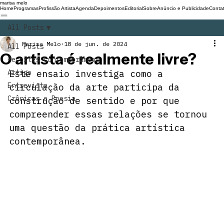
marisa melo
Home
Programas
Profissão Artista
Agenda
Depoimentos
Editorial
Sobre
Anúncio e Publicidade
Conta
All Posts
Marisa Melo
18 de jun. de 2024
All Posts
O artista é realmente livre?
Recortes Contemporâneos
Artigo
Este ensaio investiga como a 
Entrevista
circulação da arte participa da 
Crônicas e Poesia
construção de sentido e por que 
compreender essas relações se tornou 
uma questão da prática artística 
contemporânea.