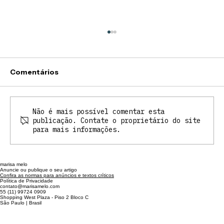
Comentários
Não é mais possível comentar esta
publicação. Contate o proprietário do site
para mais informações.
Desconstruindo a teoria das cores
marisa melo
Anuncie ou publique o seu artigo
Confira as normas para anúncios e textos críticos
Política de Privacidade
contato@marisamelo.com
55 (11) 99724 0909
Shopping West Plaza - Piso 2 Bloco C
São Paulo | Brasil