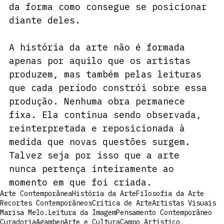
da forma como consegue se posicionar 
diante deles.
A história da arte não é formada 
apenas por aquilo que os artistas 
produzem, mas também pelas leituras 
que cada período constrói sobre essa 
produção. Nenhuma obra permanece 
fixa. Ela continua sendo observada, 
reinterpretada e reposicionada à 
medida que novas questões surgem. 
Talvez seja por isso que a arte 
nunca pertença inteiramente ao 
momento em que foi criada.
Arte Contemporânea
História da Arte
Filosofia da Arte
Recortes Contemporâneos
Crítica de Arte
Artistas Visuais
Marisa Melo.
Leitura da Imagem
Pensamento Contemporâneo
Curadoria
Agamben
Arte e Cultura
Campo Artístico